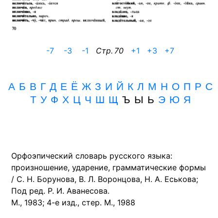
-7
-3
-1
Cтр. 70
+1
+3
+7
А
Б
В
Г
Д
Е
Ё
Ж
З
И
Й
К
Л
М
Н
О
П
Р
С
Т
У
Ф
Х
Ц
Ч
Ш
Щ
Ъ Ы Ь
Э
Ю
Я
Орфоэпический словарь русского языка:
произношение, ударение, грамматические формы
/ С. Н. Борунова, В. Л. Воронцова, Н. А. Еськова;
Под ред. Р. И. Аванесова.
М., 1983; 4-е изд., стер. М., 1988