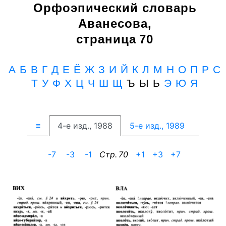
Орфоэпический словарь
Аванесова,
страница 70
А
Б
В
Г
Д
Е
Ё
Ж
З
И
Й
К
Л
М
Н
О
П
Р
С
Т
У
Ф
Х
Ц
Ч
Ш
Щ
Ъ Ы Ь
Э
Ю
Я
≡
4-е изд., 1988
5-е изд., 1989
-7
-3
-1
Cтр. 70
+1
+3
+7