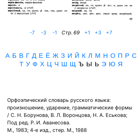
-7
-3
-1
Cтр. 69
+1
+3
+7
А
Б
В
Г
Д
Е
Ё
Ж
З
И
Й
К
Л
М
Н
О
П
Р
С
Т
У
Ф
Х
Ц
Ч
Ш
Щ
Ъ Ы Ь
Э
Ю
Я
Орфоэпический словарь русского языка:
произношение, ударение, грамматические формы
/ С. Н. Борунова, В. Л. Воронцова, Н. А. Еськова;
Под ред. Р. И. Аванесова.
М., 1983; 4-е изд., стер. М., 1988