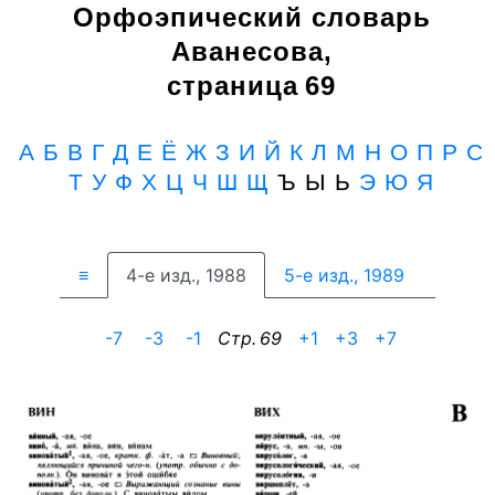
Орфоэпический словарь
Аванесова,
страница 69
А
Б
В
Г
Д
Е
Ё
Ж
З
И
Й
К
Л
М
Н
О
П
Р
С
Т
У
Ф
Х
Ц
Ч
Ш
Щ
Ъ Ы Ь
Э
Ю
Я
≡
4-е изд., 1988
5-е изд., 1989
-7
-3
-1
Cтр. 69
+1
+3
+7